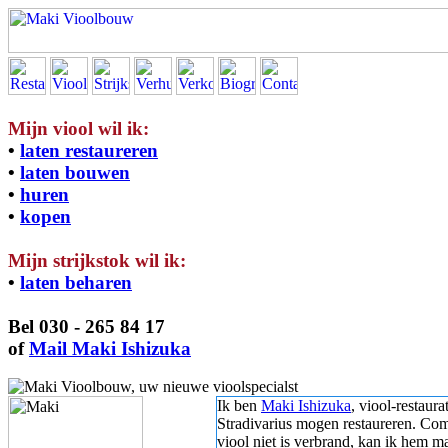
Mijn viool wil ik:
•
laten restaureren
•
laten bouwen
•
huren
•
kopen
Mijn strijkstok wil ik:
•
laten beharen
Bel
030 - 265 84 17
of
Mail Maki Ishizuka
Ik ben
Maki Ishizuka
, viool-restaura
Stradivarius mogen restaureren. Com
viool niet is verbrand, kan ik hem m